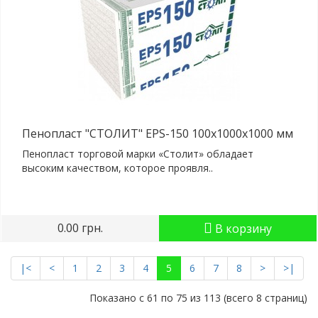
Пенопласт "СТОЛИТ" EPS-150 100x1000x1000 мм
Пенопласт торговой марки «Столит» обладает
высоким качеством, которое проявля..
0.00 грн.
В корзину
|<
<
1
2
3
4
5
6
7
8
>
>|
Показано с 61 по 75 из 113 (всего 8 страниц)