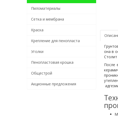
Пиломатериалы
Сетка и мембрана
Краска
Описан
Крепление для пенопласта
Грунто
Уголки
она в о
Столит 
Пенопластовая крошка
После 
керами
Общестрой
проник
утеплен
Акционные предложения
адгезии
Те
про
М