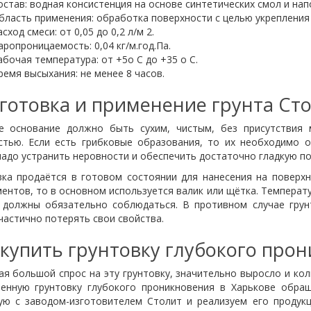
остав: водная консистенция на основе синтетических смол и нап
бласть применения: обработка поверхности с целью укрепления 
сход смеси: от 0,05 до 0,2 л/м 2.
аропроницаемость: 0,04 кг/м.год.Па.
абочая температура: от +5о С до +35 о С.
ремя высыхания: не менее 8 часов.
готовка и применение грунта Ст
е основание должно быть сухим, чистым, без присутствия 
стью. Если есть грибковые образования, то их необходимо 
адо устранить неровности и обеспечить достаточно гладкую по
вка продаётся в готовом состоянии для нанесения на поверхн
ентов, то в основном используется валик или щётка. Температ
 должны обязательно соблюдаться. В противном случае грун
астично потерять свои свойства.
 купить грунтовку глубокого про
я большой спрос на эту грунтовку, значительно выросло и ко
венную грунтовку глубокого проникновения в Харькове обра
ую с заводом-изготовителем Столит и реализуем его продукц