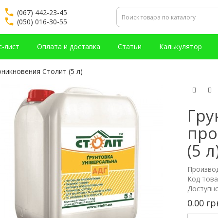
(067) 442-23-45
(050) 016-30-55
с-лист
Оплата и доставка
Статьи
Калькулятор
никновения Столит (5 л)
Гру
про
(5 л
Произво
Код това
Доступно
0.00 гр