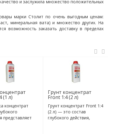
 качество и заслужила множество положительных
товары марки Столит по очень выгодным ценам:
ласт
, минеральная вата) и множество других. На
тся возможность заказать доставку в пределах
концентрат
Грунт концентрат
Грунт-к
4 (1 л)
Front 1:4 (2 л)
АС-3 с 
песком (
ка концентрат
Грунт концентрат Front 1:4
Грунт-кр
лубокого
(2 л) — это состав
АС-3 с кв
я представляет
глубокого действия,
(10 л) пр
соко..
который пре..
образован