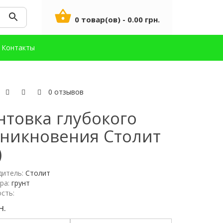
0 товар(ов) - 0.00 грн.
Контакты
0 отзывов
нтовка глубокого
никновения Столит
)
дитель:
Столит
ра:
грунт
сть:
н.