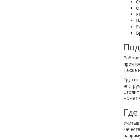
С
О
Ра
П
Р
В
Под
Рабоче
прочно
Также н
Грунто
инструм
Столит
может ч
Где
Учитыва
качест
напрям