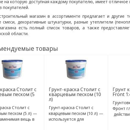
ве на которую доступная каждому покупателю, имеет отличное
в покупателей.
строительный магазин в ассортименте предлагает и другие 
е смеси, декоративные штукатурки, разные утеплители (
пеноп
магазина есть полный список товаров, а также предоставляе
ской области.
мендуемые товары
краска Столит с
Грунт-краска Столит с
Грунт 
евым песком (5
кварцевым песком (10
Front 1:
л)
Грунтов
раска Столит с
Грунт-краска Столит с
Фронт г
ым песком (5 л) —
кварцевым песком (10 л) —
действи
заменимая вещь в
используется для
собой вы
..
образования ..