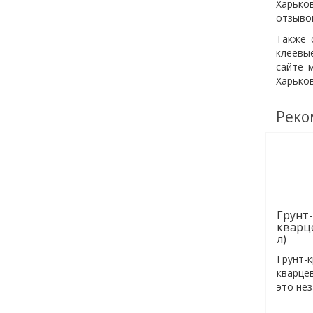
Харько
отзыво
Также 
клеевы
сайте 
Харьков
Реко
Грунт-
кварц
л)
Грунт-к
кварцев
это не
ремонтн