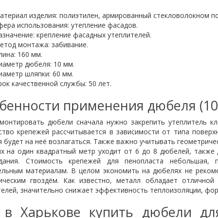
атериал изделия: полиэтилен, армированный стекловолокном п
фера использования: утепление фасадов.
азначение: крепление фасадных утеплителей.
етод монтажа: забивание.
лина: 160 мм.
иаметр дюбеля: 10 мм.
иаметр шляпки: 60 мм.
рок качественной службы: 50 лет.
бенности применения дюбеля (10
монтировать дюбели сначала нужно закрепить утеплитель кл
ство крепежей рассчитывается в зависимости от типа поверхно
 будет на неё возлагаться. Также важно учитывать геометриче
ях на один квадратный метр уходит от 6 до 8 дюбелей, также
дания. Стоимость крепежей для пенопласта небольшая, п
ельным материалам. В целом экономить на дюбелях не рекоме
ическим гвоздём. Как известно, металл обладает отлично
телей, значительно снижает эффективность теплоизоляции, фор
 в Харькове купить дюбели дл