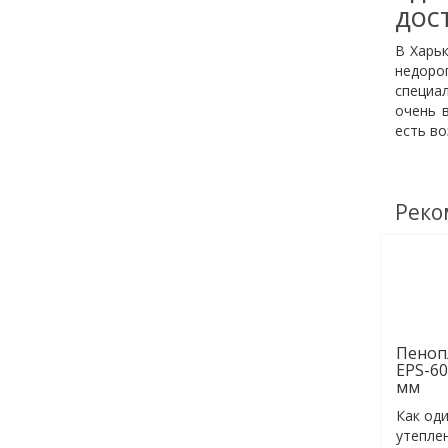
дос
В Харь
недоро
специал
очень 
есть во
Реко
Пеноп
EPS-60
мм
Как оди
утепле