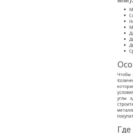
М
С
Н
М
Д
Д
Д
С
Осо
Чтобы 
Количе
которая
услови
углы з
строит
металл
покупа
Где