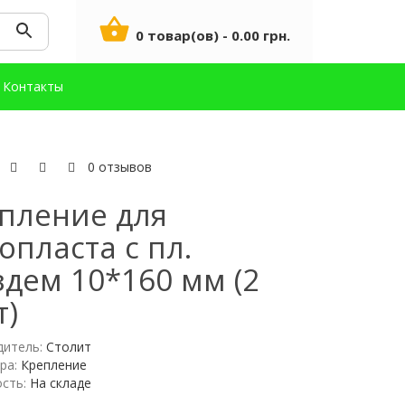
0 товар(ов) - 0.00 грн.
Контакты
0 отзывов
пление для
опласта с пл.
здем 10*160 мм (2
т)
дитель:
Столит
ра:
Крепление
сть:
На складе