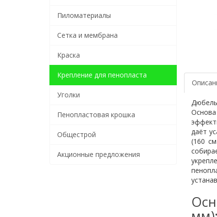
Пиломатериалы
Сетка и мембрана
Краска
Крепление для пенопласта
Описан
Уголки
Дюбель 
Основа
Пенопластовая крошка
эффект
даёт у
Общестрой
(160 с
собира
Акционные предложения
укрепл
пенопл
устана
Осн
мм)