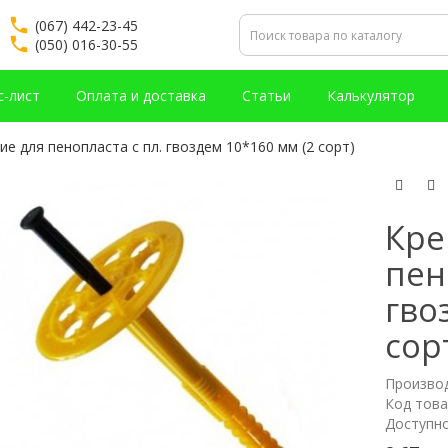
(067) 442-23-45
(050) 016-30-55
с-лист
Оплата и доставка
Статьи
Калькулятор
ие для пенопласта с пл. гвоздем 10*160 мм (2 сорт)
Кре
пен
гво
сор
Произво
Код това
Доступно