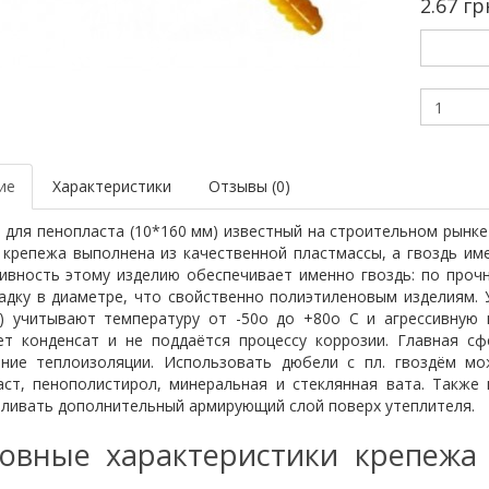
2.67 гр
ие
Характеристики
Отзывы (0)
для пенопласта (10*160 мм) известный на строительном рынке
 крепежа выполнена из качественной пластмассы, а гвоздь им
ивность этому изделию обеспечивает именно гвоздь: по прочн
садку в диаметре, что свойственно полиэтиленовым изделиям. 
м) учитывают температуру от -50о до +80о С и агрессивную
ет конденсат и не поддаётся процессу коррозии. Главная с
ение теплоизоляции. Использовать дюбели с пл. гвоздём мо
аст
, пенополистирол, минеральная и стеклянная вата. Также
вливать дополнительный армирующий слой поверх утеплителя.
овные характеристики крепежа
: