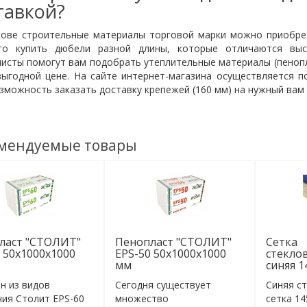
тавкой?
кове строительные материалы торговой марки можно приобрес
го купить дюбели разной длины, которые отличаются вы
исты помогут вам подобрать утеплительные материалы (пенопла
выгодной цене. На сайте интернет-магазина осуществляется п
зможность заказать доставку крепежей (160 мм) на нужный вам
мендуемые товары
ласт "СТОЛИТ"
Пенопласт "СТОЛИТ"
Сетка
 50x1000x1000
EPS-50 50x1000x1000
стекло
мм
синяя 1
н из видов
Сегодня существует
Синяя с
ния Столит EPS-60
множество
сетка 14